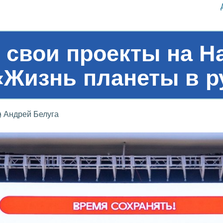
свои проекты на Н
Жизнь планеты в р
Андрей Белуга