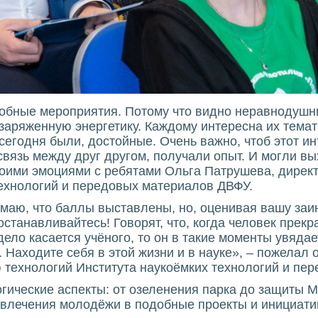
добные мероприятия. Потому что видно неравнодуш
заряженную энергетику. Каждому интересна их темат
сегодня были, достойные. Очень важно, чтоб этот ин
вязь между друг другом, получали опыт. И могли вы
воими эмоциями с ребятами Ольга Патрушева, дирек
технологий и передовых материалов ДВФУ.
имаю, что баллы выставлены, но, оценивая вашу за
станавливайтесь! Говорят, что, когда человек прекр
ело касается учёного, то он в такие моменты увядае
 Находите себя в этой жизни и в науке», – пожелал
ю технологий Института наукоёмких технологий и пе
гические аспекты: от озеленения парка до защиты М
влечения молодёжи в подобные проекты и инициати