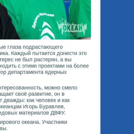
ные глаза подрастающего
ика. Каждый пытается донести это
терес не был растерян, а вы
ходить с этими проектами на более
тор департамента ядерных
интересованность, можно смело
ащает своё развитие, он в
т дважды: как человек и как
 океанцам Игорь Буравлев,
редовых материалов ДВФУ.
ирового океана. Участники
вы.