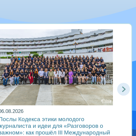
06.08.2026
06.08
Послы Кодекса этики молодого
В др
журналиста и идеи для «Разговоров о
самы
важном»: как прошёл ІІІ Международный
«Мир