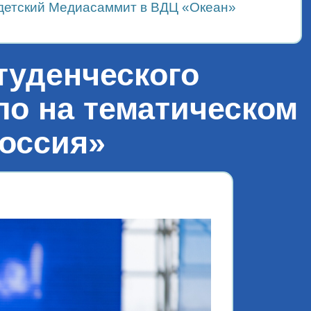
детский Медиасаммит в ВДЦ «Океан»
туденческого
ло на тематическом
Россия»