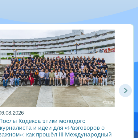
06.08.2026
06.08
Послы Кодекса этики молодого
В др
журналиста и идеи для «Разговоров о
самы
важном»: как прошёл ІІІ Международный
«Мир