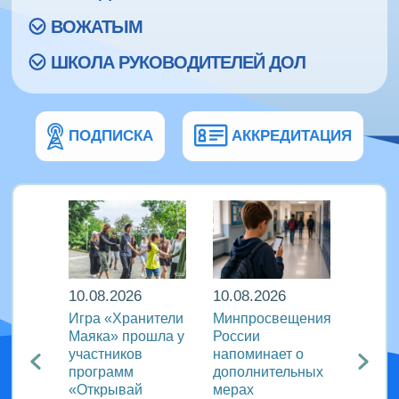
ВОЖАТЫМ
ШКОЛА РУКОВОДИТЕЛЕЙ ДОЛ
ПОДПИСКА
АККРЕДИТАЦИЯ
10.08.2026
10.08.2026
10.08
и |
Игра «Хранители
Минпросвещения
В дру
ал
Маяка» прошла у
России
«Тигр
ужину
участников
напоминает о
школь
программ
дополнительных
освоя
«Открывай
мерах
игроп