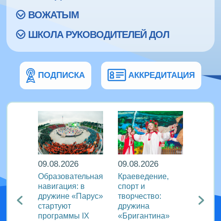
ВОЖАТЫМ
ШКОЛА РУКОВОДИТЕЛЕЙ ДОЛ
ПОДПИСКА
АККРЕДИТАЦИЯ
09.08.2026
09.08.2026
08.08
кий
Образовательная
Краеведение,
«Сила
навигация: в
спорт и
движе
агия
дружине «Парус»
творчество:
«Океа
стартуют
дружина
прове
ого
программы IX
«Бригантина»
утрен