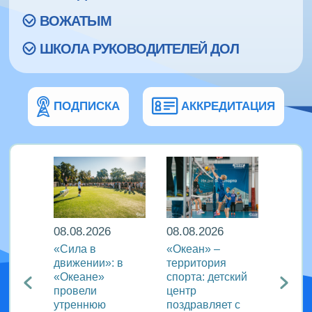
ВОЖАТЫМ
ШКОЛА РУКОВОДИТЕЛЕЙ ДОЛ
ПОДПИСКА
АККРЕДИТАЦИЯ
08.08.2026
08.08.2026
08.08
еан»
«Сила в
«Океан» –
ВДЦ «
реча с
движении»: в
территория
пригл
лем
«Океане»
спорта: детский
специ
провели
центр
сферы
ации
утреннюю
поздравляет с
отдых