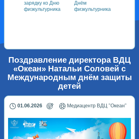
зарядку ко Дню
Днём
участ
ока
физкультурника
физкультурника
Всеро
проек
ым
«СТОл
2026»
Поздравление директора ВДЦ
«Океан» Натальи Соловей с
Международным днём защиты
детей
01.06.2026
Медиацентр ВДЦ "Океан"