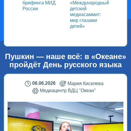
ь со
брифинга МИД
«Международный
ми в
России
детский
медиасаммит:
дного
мир глазами
детей»
!
Пушкин — наше всё: в «Океане»
пройдёт День русского языка
06.06.2026
Мария Киселева
Медиацентр ВДЦ "Океан"