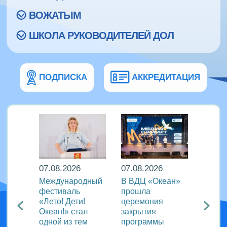
ВОЖАТЫМ
ШКОЛА РУКОВОДИТЕЛЕЙ ДОЛ
ПОДПИСКА
АККРЕДИТАЦИЯ
07.08.2026
07.08.2026
07.08
Международный
В ВДЦ «Океан»
В дру
Европы
фестиваль
прошла
«Тигр
нингу
«Лето! Дети!
церемония
подве
Океан!» стал
закрытия
VIII с
одной из тем
программы
года