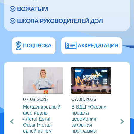
ВОЖАТЫМ
ШКОЛА РУКОВОДИТЕЛЕЙ ДОЛ
ПОДПИСКА
АККРЕДИТАЦИЯ
07.08.2026
07.08.2026
07.08
Международный
В ВДЦ «Океан»
В дру
Европы
фестиваль
прошла
«Тигр
нингу
«Лето! Дети!
церемония
подве
Океан!» стал
закрытия
VIII с
одной из тем
программы
года