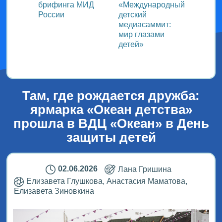
ь со
брифинга МИД
«Международный
ми в
России
детский
медиасаммит:
дного
мир глазами
детей»
!
Там, где рождается дружба:
ярмарка «Океан детства»
прошла в ВДЦ «Океан» в День
защиты детей
02.06.2026
Лана Гришина
Елизавета Глушкова, Анастасия Маматова,
Елизавета Зиновкина