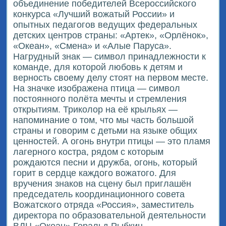
объединение победителей Всероссийского
конкурса «Лучший вожатый России» и
опытных педагогов ведущих федеральных
детских центров страны: «Артек», «Орлёнок»,
«Океан», «Смена» и «Алые Паруса».
Нагрудный знак — символ принадлежности к
команде, для которой любовь к детям и
верность своему делу стоят на первом месте.
На значке изображена птица — символ
постоянного полёта мечты и стремления
открытиям. Триколор на её крыльях —
напоминание о том, что мы часть большой
страны и говорим с детьми на языке общих
ценностей. А огонь внутри птицы — это пламя
лагерного костра, рядом с которым
рождаются песни и дружба, огонь, который
горит в сердце каждого вожатого. Для
вручения знаков на сцену был приглашён
председатель координационного совета
Вожатского отряда «Россия», заместитель
директора по образовательной деятельности
ВДЦ «Океан» Геральд Рыбкин.