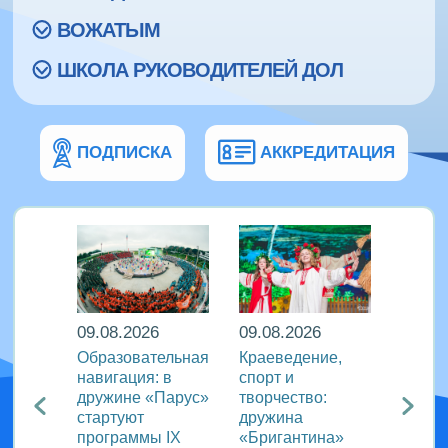
ВОЖАТЫМ
ШКОЛА РУКОВОДИТЕЛЕЙ ДОЛ
ПОДПИСКА
АККРЕДИТАЦИЯ
09.08.2026
09.08.2026
08.08
кий
Образовательная
Краеведение,
«Сила
навигация: в
спорт и
движе
агия
дружине «Парус»
творчество:
«Океа
стартуют
дружина
прове
ого
программы IX
«Бригантина»
утрен