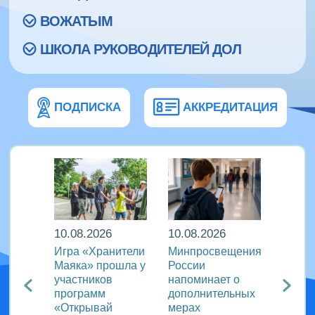
ВОЖАТЫМ
ШКОЛА РУКОВОДИТЕЛЕЙ ДОЛ
ПОДПИСКА
АККРЕДИТАЦИЯ
10.08.2026
10.08.2026
10.08
и |
Игра «Хранители
Минпросвещения
В дру
ал
Маяка» прошла у
России
«Тигр
ужину
участников
напоминает о
школь
программ
дополнительных
освоя
«Открывай
мерах
игроп