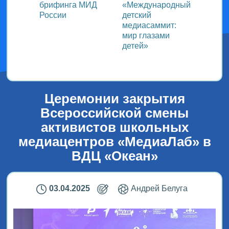
ь со
брифинга МИД
«Международный
ми в
России
детский
медиасаммит:
дного
мир глазами
детей»
!
Церемонии закрытия
Всероссийской смены
активистов школьных
медиацентров «МедиаЛаб» в
ВДЦ «Океан»
03.04.2025
Андрей Белуга