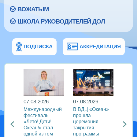
ВОЖАТЫМ
ШКОЛА РУКОВОДИТЕЛЕЙ ДОЛ
ПОДПИСКА
АККРЕДИТАЦИЯ
07.08.2026
07.08.2026
07.08
Международный
В ВДЦ «Океан»
В дру
Европы
фестиваль
прошла
«Тигр
нингу
«Лето! Дети!
церемония
подве
Океан!» стал
закрытия
VIII с
одной из тем
программы
года