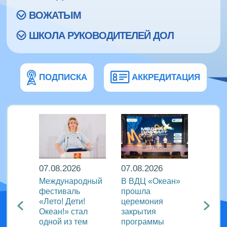
ВОЖАТЫМ
ШКОЛА РУКОВОДИТЕЛЕЙ ДОЛ
ПОДПИСКА
АККРЕДИТАЦИЯ
07.08.2026
07.08.2026
07.08
Международный
В ВДЦ «Океан»
В дру
Европы
фестиваль
прошла
«Тигр
нингу
«Лето! Дети!
церемония
подве
Океан!» стал
закрытия
VIII с
одной из тем
программы
года