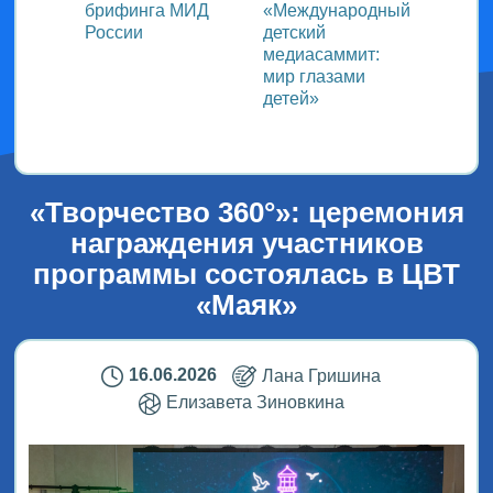
ь со
брифинга МИД
«Международный
ми в
России
детский
медиасаммит:
дного
мир глазами
детей»
!
«Творчество 360°»: церемония
награждения участников
программы состоялась в ЦВТ
«Маяк»
16.06.2026
Лана Гришина
Елизавета Зиновкина