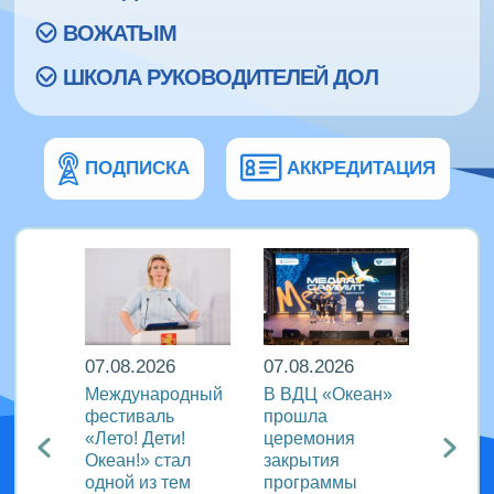
ВОЖАТЫМ
ШКОЛА РУКОВОДИТЕЛЕЙ ДОЛ
ПОДПИСКА
АККРЕДИТАЦИЯ
07.08.2026
07.08.2026
07.08
Международный
В ВДЦ «Океан»
В дру
Европы
фестиваль
прошла
«Тигр
нингу
«Лето! Дети!
церемония
подве
Океан!» стал
закрытия
VIII с
одной из тем
программы
года