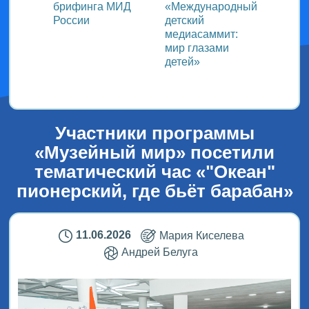
ь со
брифинга МИД
«Международный
ми в
России
детский
медиасаммит:
дного
мир глазами
детей»
!
Участники программы
«Музейный мир» посетили
тематический час «"Океан"
пионерский, где бьёт барабан»
11.06.2026
Мария Киселева
Андрей Белуга