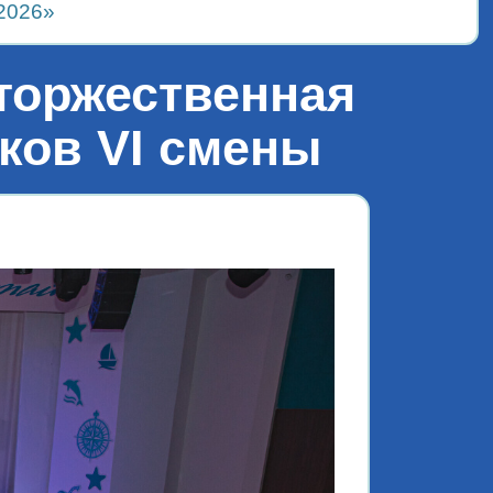
2026»
торжественная
ков VI смены