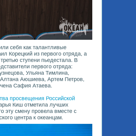
или себя как талантливые
ил Корецкий из первого отряда, а
третью ступени пьедестала. В
дставители первого отряда:
узнецова, Ульяна Тимлина,
 Алтана Аюшиева, Артем Петров,
ечена Сафия Атаева.
тва просвещения Российской
арья Киш отметила лучших
то эту смену провела вместе с
ского центра к океанцам.