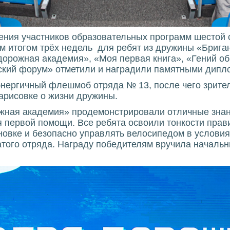
ния участников образовательных программ шестой 
им итогом трёх недель для ребят из дружины «Брига
орожная академия», «Моя первая книга», «Гений об
ский форум» отметили и наградили памятными дипл
нергичный флешмоб отряда № 13, после чего зрител
арисовке о жизни дружины.
жная академия» продемонстрировали отличные знан
я первой помощи. Все ребята освоили тонкости пра
новке и безопасно управлять велосипедом в условия
ого отряда. Награду победителям вручила начальн