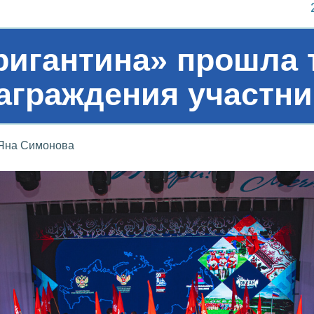
ригантина» прошла 
аграждения участни
Яна Симонова