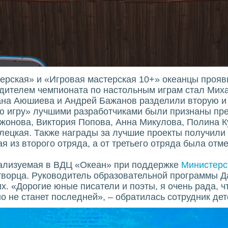
ерская» и «Игровая мастерская 10+» океанцы прояв
дителем чемпионата по настольным играм стал Миха
ана Аюшиева и Андрей Бажанов разделили вторую и 
ю игру» лучшими разработчиками были признаны пре
жонова, Виктория Попова, Анна Микулова, Полина К
лецкая. Также награды за лучшие проекты получили
 из второго отряда, а от третьего отряда была отм
еализуемая в ВДЦ «Океан» при поддержке
Министерс
творца. Руководитель образовательной программы Д
х. «Дорогие юные писатели и поэты, я очень рада, ч
о не станет последней», – обратилась сотрудник дет