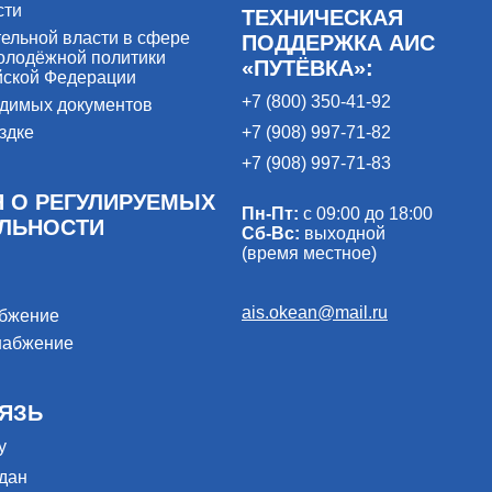
сти
ТЕХНИЧЕСКАЯ
ельной власти в сфере
ПОДДЕРЖКА АИС
олодёжной политики
«ПУТЁВКА»:
йской Федерации
+7 (800) 350-41-92
одимых документов
здке
+7 (908) 997-71-82
+7 (908) 997-71-83
 О РЕГУЛИРУЕМЫХ
Пн-Пт:
с 09:00 до 18:00
ЕЛЬНОСТИ
Сб-Вс:
выходной
(время местное)
ais.okean@mail.ru
абжение
набжение
ЯЗЬ
у
дан