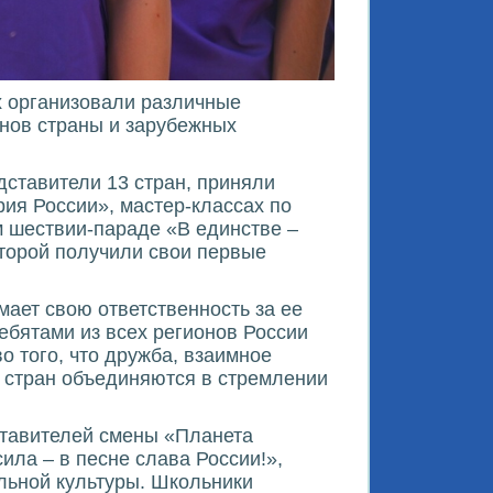
 организовали различные
онов страны и зарубежных
дставители 13 стран, приняли
ия России», мастер-классах по
 шествии-параде «В единстве –
оторой получили свои первые
мает свою ответственность за ее
ребятами из всех регионов России
о того, что дружба, взаимное
х стран объединяются в стремлении
ставителей смены «Планета
ила – в песне слава России!»,
льной культуры. Школьники