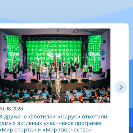
06.08.2026
05.08
В дружине-флотилии «Парус» отметили
Океа
самых активных участников программ
смен
«Мир спорта» и «Мир творчества»