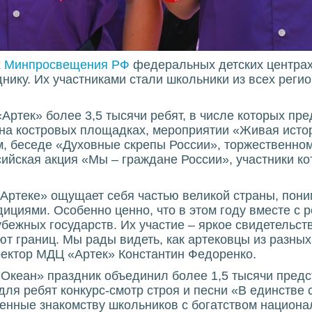
х
Минпросвещения РФ
федеральных детских центрах
нику. Их участниками стали школьники из всех реги
ртек» более 3,5 тысячи ребят, в числе которых пре
 на костровых площадках, мероприятии «Живая истор
, беседе «Духовные скрепы России», торжественном
ийская акция «Мы – граждане России», участники к
Артеке» ощущает себя частью великой страны, пони
дициями. Особенно ценно, что в этом году вместе с 
бежных государств. Их участие – яркое свидетельств
ют границ. Мы рады видеть, как артековцы из разны
ректор МДЦ «Артек» Константин Федоренко.
«Океан» праздник объединил более 1,5 тысячи пред
ля ребят конкурс-смотр строя и песни «В единстве с
енные знакомству школьников с богатством национа