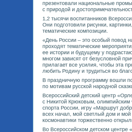
презентовали национальные промы
с природой и достопримечательнос
1,2 тысячи воспитанников Всеросси
Они подготовили рисунки, картинки
тематические композиции.
«День России – это особый повод н
проходят тематические мероприятия
ее истории и будущему у подрастаю
многом зависят от безусловной при
прилагает все усилия, чтобы эта пр
любить Родину и трудиться во благ
В праздничную программу вошли по
по мотивам русской народной сказки
Всероссийский детский центр «Орл
с Никитой Крюковым, олимпийским
спорта России, игру «Маршрут добр
всех начал, мой светлый дом и мо
космонавтики торжественно откры
Во Всероссийском детском центре «