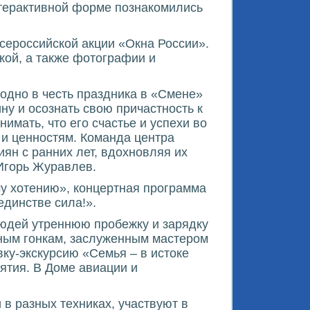
терактивной форме познакомились
сероссийской акции «Окна России».
кой, а также фотографии и
годно в честь праздника в «Смене»
у и осознать свою причастность к
мать, что его счастье и успехи во
 и ценностям. Команда центра
иян с ранних лет, вдохновляя их
 Игорь Журавлев.
у хотению», концертная программа
единстве сила!».
людей утреннюю пробежку и зарядку
ным гонкам, заслуженным мастером
вку-экскурсию «Семья – в истоке
ятия. В Доме авиации и
в разных техниках, участвуют в