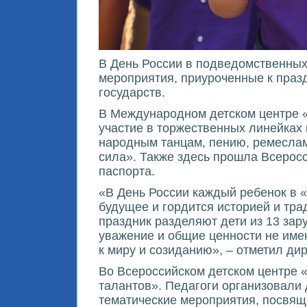
В День России в подведомственны
мероприятия, приуроченные к празд
государств.
В Международном детском центре «А
участие в торжественных линейках
народным танцам, пению, ремеслам
сила». Также здесь прошла Всеросс
паспорта.
«В День России каждый ребенок в «
будущее и гордится историей и тра
праздник разделяют дети из 13 зару
уважение и общие ценности не име
к миру и созиданию», – отметил ди
Во Всероссийском детском центре 
талантов». Педагоги организовали д
тематические мероприятия, посвящ