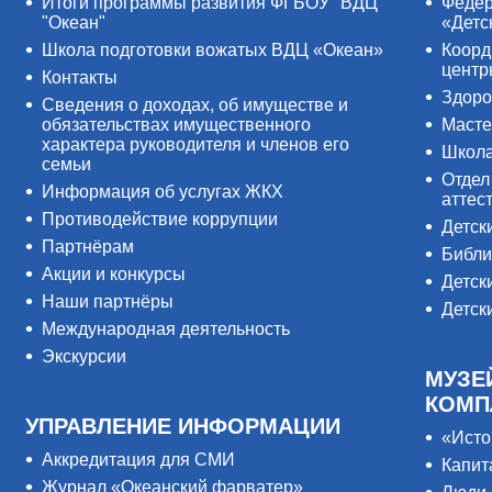
Итоги программы развития ФГБОУ "ВДЦ
Федер
"Океан"
«Детс
Школа подготовки вожатых ВДЦ «Океан»
Коорд
цент
Контакты
Здоро
Сведения о доходах, об имуществе и
обязательствах имущественного
Масте
характера руководителя и членов его
Школ
семьи
Отдел
Информация об услугах ЖКХ
аттес
Противодействие коррупции
Детск
Партнёрам
Библи
Акции и конкурсы
Детск
Наши партнёры
Детск
Международная деятельность
Экскурсии
МУЗЕ
КОМП
УПРАВЛЕНИЕ ИНФОРМАЦИИ
«Исто
Аккредитация для СМИ
Капит
Журнал «Океанский фарватер»