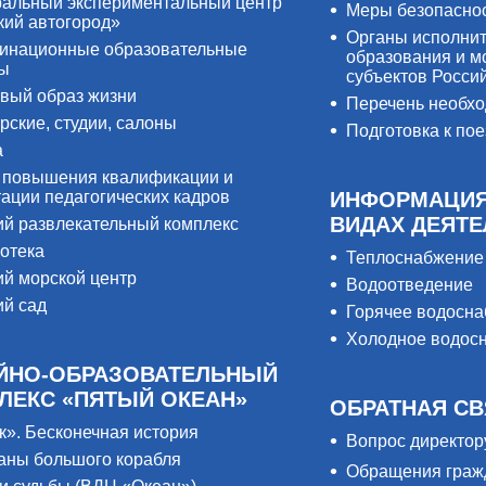
альный экспериментальный центр
Меры безопасно
кий автогород»
Органы исполнит
инационные образовательные
образования и м
ры
субъектов Росси
вый образ жизни
Перечень необх
рские, студии, салоны
Подготовка к пое
а
 повышения квалификации и
тации педагогических кадров
ИНФОРМАЦИЯ
ВИДАХ ДЕЯТ
ий развлекательный комплекс
отека
Теплоснабжение
ий морской центр
Водоотведение
ий сад
Горячее водосн
Холодное водос
ЙНО-ОБРАЗОВАТЕЛЬНЫЙ
ЛЕКС «ПЯТЫЙ ОКЕАН»
ОБРАТНАЯ СВ
к». Бесконечная история
Вопрос директор
аны большого корабля
Обращения граж