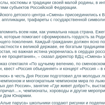
слы, костюмы и традиции своей малой родины, в ин
тями субъектов Российской Федерации.
йского детского центра «Смена» присоединились к В
, аппликации, трафареты с государственной символи
апомнить всем нам, как уникальна наша страна. Еже
, которые помогают сформировать гордость за Родин
щего поколения. Каждый гражданин должен ясно пони
частности к великой державе, ее богатым традициям
остая, но важная истина укоренилась в сердцах росс
о ее процветания», – сказал директор ВДЦ «Смена»
каз спектакля «По щучьему велению, по сменовском
, квест «Россия объединяет» и концерт «Россия – в 
енок» в честь Дня России подготовил для молодых 
 чемпионом и многократным чемпионом мира по лыж
ых дел России», занятие «Где живет добро?», выста
й причал…», чемпионаты, хороводы и другие меропри
ли Дом Юнармии.
Алые паруса» школьники создают рисунки и поделки 