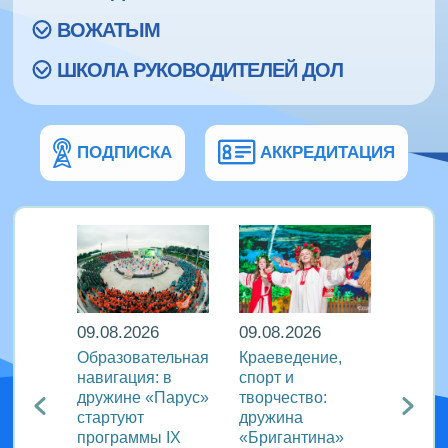
ВОЖАТЫМ
ШКОЛА РУКОВОДИТЕЛЕЙ ДОЛ
ПОДПИСКА
АККРЕДИТАЦИЯ
09.08.2026
09.08.2026
08.08
кий
Образовательная
Краеведение,
«Сила
навигация: в
спорт и
движе
агия
дружине «Парус»
творчество:
«Океа
стартуют
дружина
прове
ого
программы IX
«Бригантина»
утрен