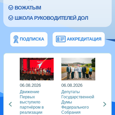
ВОЖАТЫМ
ШКОЛА РУКОВОДИТЕЛЕЙ ДОЛ
ПОДПИСКА
АККРЕДИТАЦИЯ
06.08.2026
06.08.2026
06.08
ира в
Движение
Депутаты
Послы
Первых
Государственной
этики
риняли
выступило
Думы
журна
партнёром в
Федерального
идеи 
родном
реализации
Собрания
«Разг