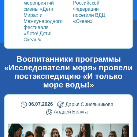
ом
мероприятий
Российской
важно
смены «Дети
Федерации
прошёл
Мира» и
посетили ВДЦ
Межд
Международного
«Океан»
детск
фестиваля
Медиа
«Лето! Дети!
ВДЦ «
Океан!»
Воспитанники программы
«Исследователи моря» провели
постэкспедицию «И только
море воды!»
06.07.2026
Дарья Синельникова
Андрей Белуга