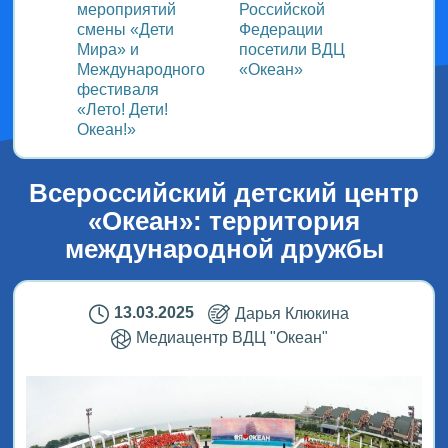
ом
мероприятий
Российской
важно
смены «Дети
Федерации
прошёл
Мира» и
посетили ВДЦ
Межд
Международного
«Океан»
детск
фестиваля
Медиа
«Лето! Дети!
ВДЦ «
Океан!»
Всероссийский детский центр
«Океан»: территория
международной дружбы
13.03.2025
Дарья Клюкина
Медиацентр ВДЦ "Океан"