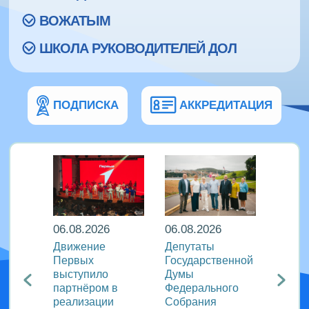
ВОЖАТЫМ
ШКОЛА РУКОВОДИТЕЛЕЙ ДОЛ
ПОДПИСКА
АККРЕДИТАЦИЯ
06.08.2026
06.08.2026
06.08
ира в
Движение
Депутаты
Послы
Первых
Государственной
этики
риняли
выступило
Думы
журна
партнёром в
Федерального
идеи 
родном
реализации
Собрания
«Разг