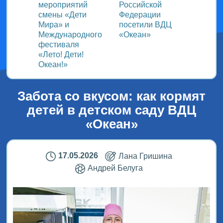
ом
мероприятий
Российской
важно
смены «Дети
Федерации
прошёл
Мира» и
посетили ВДЦ
Межд
Международного
«Океан»
детск
фестиваля
Медиа
«Лето! Дети!
ВДЦ «
Океан!»
Забота со вкусом: как кормят
детей в детском саду ВДЦ
«Океан»
17.05.2026
Лана Гришина
Андрей Белуга