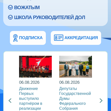
ВОЖАТЫМ
ШКОЛА РУКОВОДИТЕЛЕЙ ДОЛ
ПОДПИСКА
АККРЕДИТАЦИЯ
06.08.2026
06.08.2026
06.08
ира в
Движение
Депутаты
Послы
Первых
Государственной
этики
риняли
выступило
Думы
журна
партнёром в
Федерального
идеи 
родном
реализации
Собрания
«Разг