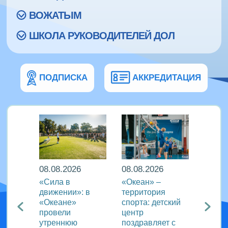
ВОЖАТЫМ
ШКОЛА РУКОВОДИТЕЛЕЙ ДОЛ
ПОДПИСКА
АККРЕДИТАЦИЯ
08.08.2026
08.08.2026
08.08
еан»
«Сила в
«Океан» –
ВДЦ «
реча с
движении»: в
территория
пригл
лем
«Океане»
спорта: детский
специ
провели
центр
сферы
ации
утреннюю
поздравляет с
отдых