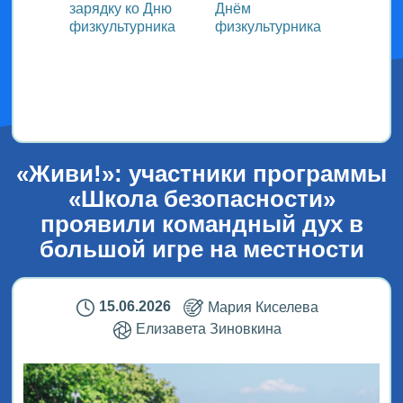
зарядку ко Дню
Днём
участ
ока
физкультурника
физкультурника
Всеро
проек
ым
«СТОл
2026»
«Живи!»: участники программы
«Школа безопасности»
проявили командный дух в
большой игре на местности
15.06.2026
Мария Киселева
Елизавета Зиновкина