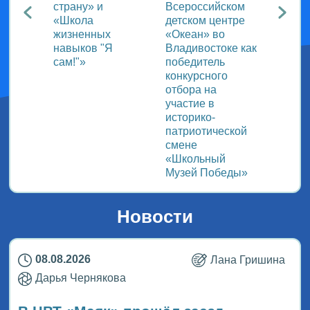
й
страну» и
Всероссийском
«Школа
детском центре
ВДЦ
жизненных
«Океан» во
навыков "Я
Владивостоке как
сам!"»
победитель
конкурсного
отбора на
участие в
историко-
патриотической
смене
«Школьный
Музей Победы»
Новости
08.08.2026
Лана Гришина
Дарья Чернякова