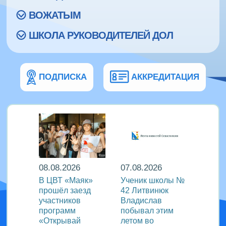
ВОЖАТЫМ
ШКОЛА РУКОВОДИТЕЛЕЙ ДОЛ
ПОДПИСКА
АККРЕДИТАЦИЯ
08.08.2026
07.08
07.08.2026
В ЦВТ «Маяк»
Итоги
Ученик школы №
венной
прошёл заезд
конку
42 Литвинюк
участников
отбор
Владислав
ого
программ
побывал этим
«Открывай
летом во