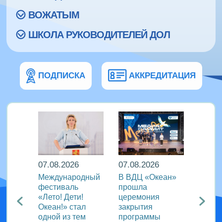
ВОЖАТЫМ
ШКОЛА РУКОВОДИТЕЛЕЙ ДОЛ
ПОДПИСКА
АККРЕДИТАЦИЯ
07.08.2026
07.08.2026
07.08
Международный
В ВДЦ «Океан»
В дру
Европы
фестиваль
прошла
«Тигр
нингу
«Лето! Дети!
церемония
подве
Океан!» стал
закрытия
VIII с
одной из тем
программы
года