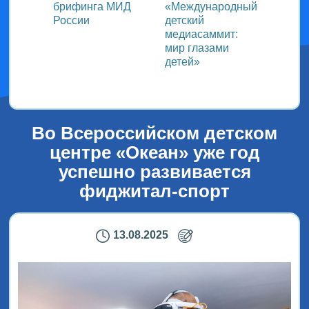
ь со
брифинга МИД
«Международный
ми в
России
детский
медиасаммит:
дного
мир глазами
детей»
!
Во Всероссийском детском
центре «Океан» уже год
успешно развивается
фиджитал-спорт
13.08.2025