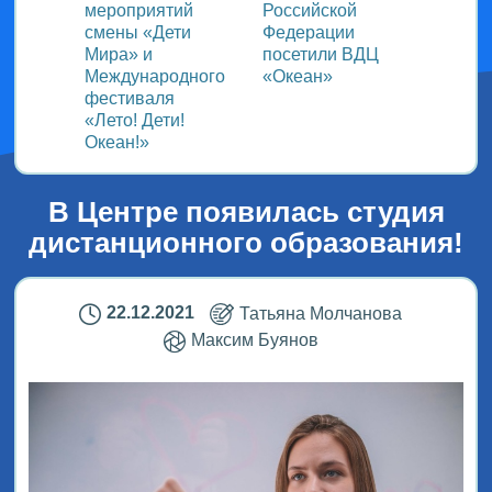
ом
мероприятий
Российской
важно
смены «Дети
Федерации
прошёл
Мира» и
посетили ВДЦ
Межд
Международного
«Океан»
детск
фестиваля
Медиа
«Лето! Дети!
ВДЦ «
Океан!»
В Центре появилась студия
дистанционного образования!
22.12.2021
Татьяна Молчанова
Максим Буянов