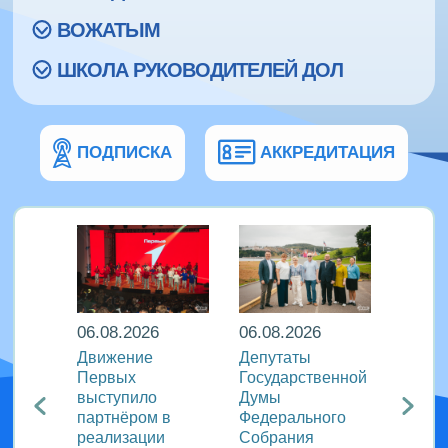
ВОЖАТЫМ
ШКОЛА РУКОВОДИТЕЛЕЙ ДОЛ
ПОДПИСКА
АККРЕДИТАЦИЯ
06.08.2026
06.08.2026
06.08
ира в
Движение
Депутаты
Послы
Первых
Государственной
этики
риняли
выступило
Думы
журна
партнёром в
Федерального
идеи 
родном
реализации
Собрания
«Разг