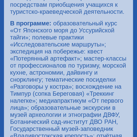
посредствам приобщения учащихся к
туристско-краеведческой деятельности.
В программе:
образовательный курс
«От Японского моря до Уссурийской
тайги»; полевые практики
«Исследовательские маршруты»;
экспедиция на побережье: квест
«Потерянный артефакт»; мастер-классы
от профессионалов по туризму, морской
кухне, астрономии, дайвингу и
снорклингу; тематические посиделки
«Разговоры у костра»; восхождение на
Тимпур (сопка Береговая) «Треккинг
налегке»; медиапрактикум «От первого
лица»; образовательные экскурсии в
музей археологии и этнографии ДВФУ,
Ботанический сад-институт ДВО РАН,
Государственный музей-заповедник
«Владивостокская крепость»; отчётная