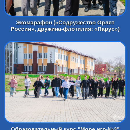
Экомарафон («Содружество Орлят
России», дружина-флотилия: «Парус»)
Образовательный курс "Море игр-№3"