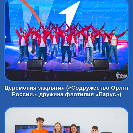
Церемония закрытия («Содружество Орлят
России», дружина флотилия «Парус»)