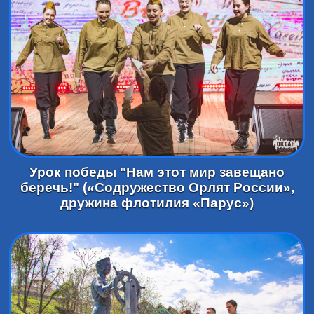
Урок победы "Нам этот мир завещано
беречь!" («Содружество Орлят России»,
дружина флотилия «Парус»)