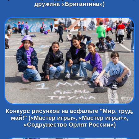
дружина «Бригантина»)
Конкурс рисунков на асфальте "Мир, труд,
май!" («Мастер игры», «Мастер игры+»,
«Содружество Орлят России»)