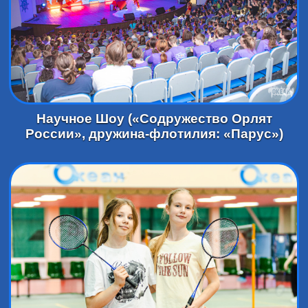
Научное Шоу («Содружество Орлят
России», дружина-флотилия: «Парус»)