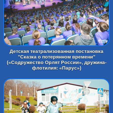
Детская театрализованная постановка
"Сказка о потерянном времени"
(«Содружество Орлят России», дружина-
флотилия: «Парус»)