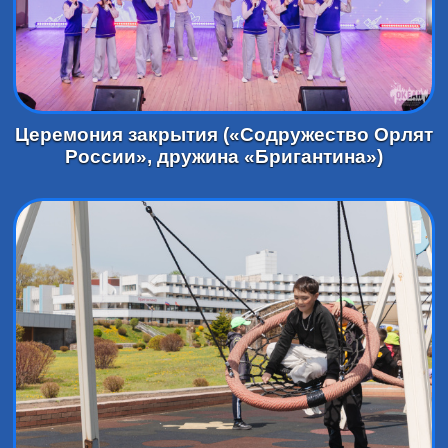
Церемония закрытия («Содружество Орлят
России», дружина «Бригантина»)