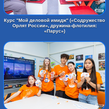
Курс "Мой деловой имидж" («Содружество
Орлят России», дружина-флотилия:
«Парус»)