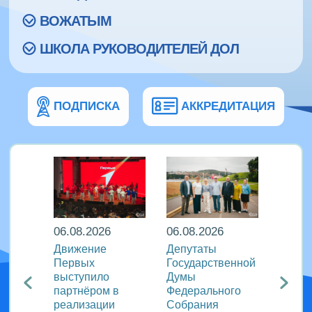
ВОЖАТЫМ
ШКОЛА РУКОВОДИТЕЛЕЙ ДОЛ
ПОДПИСКА
АККРЕДИТАЦИЯ
06.08.2026
06.08.2026
06.08
ира в
Движение
Депутаты
Послы
Первых
Государственной
этики
риняли
выступило
Думы
журна
партнёром в
Федерального
идеи 
родном
реализации
Собрания
«Разг