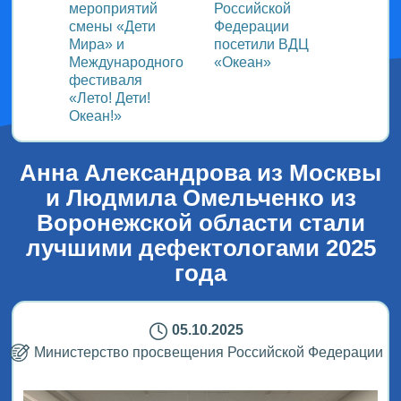
ом
мероприятий
Российской
важно
смены «Дети
Федерации
прошёл
Мира» и
посетили ВДЦ
Межд
Международного
«Океан»
детск
фестиваля
Медиа
«Лето! Дети!
ВДЦ «
Океан!»
Анна Александрова из Москвы
и Людмила Омельченко из
Воронежской области стали
лучшими дефектологами 2025
года
05.10.2025
Министерство просвещения Российской Федерации