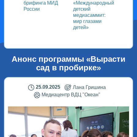
ь со
брифинга МИД
«Международный
ми в
России
детский
медиасаммит:
дного
мир глазами
детей»
!
Анонс программы «Вырасти
сад в пробирке»
25.09.2025
Лана Гришина
Медиацентр ВДЦ "Океан"