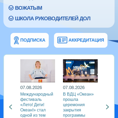
ВОЖАТЫМ
ШКОЛА РУКОВОДИТЕЛЕЙ ДОЛ
ПОДПИСКА
АККРЕДИТАЦИЯ
07.08.2026
07.08.2026
07.08
Международный
В ВДЦ «Океан»
В дру
Европы
фестиваль
прошла
«Тигр
нингу
«Лето! Дети!
церемония
подве
Океан!» стал
закрытия
VIII с
одной из тем
программы
года