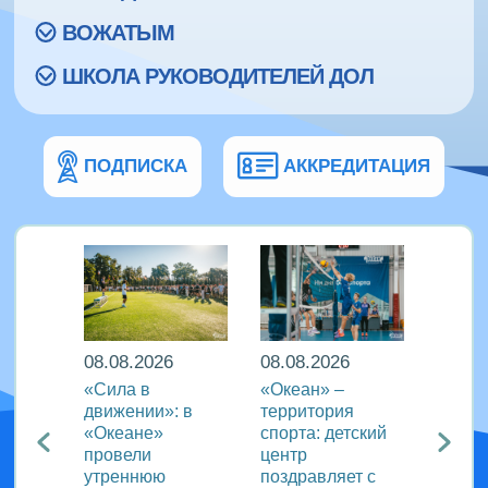
ВОЖАТЫМ
ШКОЛА РУКОВОДИТЕЛЕЙ ДОЛ
ПОДПИСКА
АККРЕДИТАЦИЯ
08.08.2026
08.08.2026
08.08
еан»
«Сила в
«Океан» –
ВДЦ «
реча с
движении»: в
территория
пригл
лем
«Океане»
спорта: детский
специ
провели
центр
сферы
ации
утреннюю
поздравляет с
отдых