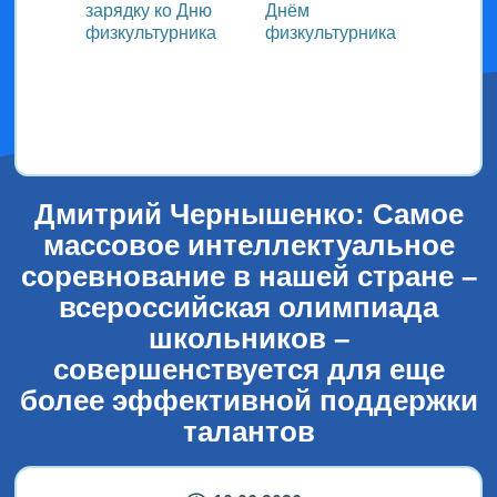
зарядку ко Дню
Днём
участ
ока
физкультурника
физкультурника
Всеро
проек
ым
«СТОл
2026»
Дмитрий Чернышенко: Самое
массовое интеллектуальное
соревнование в нашей стране –
всероссийская олимпиада
школьников –
совершенствуется для еще
более эффективной поддержки
талантов