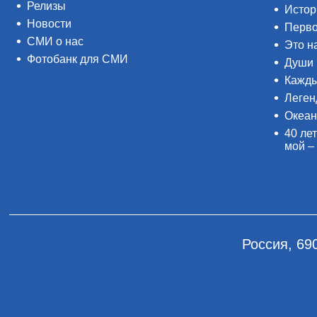
Релизы
Истор
Новости
Перво
СМИ о нас
Это н
Фотобанк для СМИ
Души 
Кажды
Леген
Океан
40 лет
мой –
Россия, 69