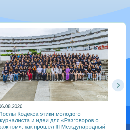
06.08.2026
06.08
Послы Кодекса этики молодого
В др
журналиста и идеи для «Разговоров о
самы
важном»: как прошёл ІІІ Международный
«Мир