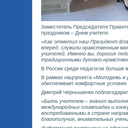
Заместитель Председателя Правит
праздником – Днем учителя.
«Как отметил наш Президент Влад
вперед, служили нравственным мая
учителей. Именно вы, дорогие пед
традиционными духовно-нравств
В России среди педагогов больше в
В рамках нацпроекта «Молодежь и 
обеспечивает комфортные условия 
Дмитрий Чернышенко поблагодарил 
«Быть учителем
– значит выполн
международных олимпиадах и конк
востребованными в стране направл
благополучия, внимательных учени
Информация размещена на официа