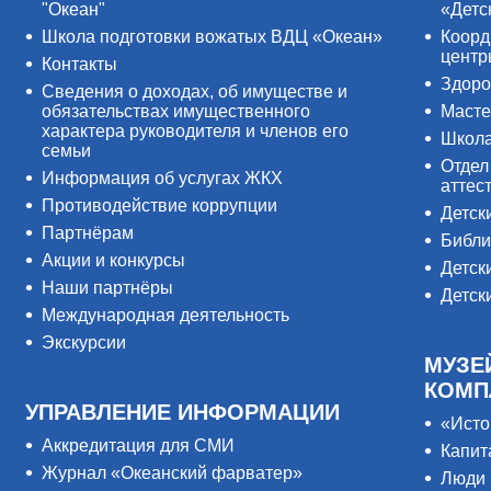
"Океан"
«Детс
Школа подготовки вожатых ВДЦ «Океан»
Коорд
цент
Контакты
Здоро
Сведения о доходах, об имуществе и
обязательствах имущественного
Масте
характера руководителя и членов его
Школ
семьи
Отдел
Информация об услугах ЖКХ
аттес
Противодействие коррупции
Детск
Партнёрам
Библи
Акции и конкурсы
Детск
Наши партнёры
Детск
Международная деятельность
Экскурсии
МУЗЕ
КОМП
УПРАВЛЕНИЕ ИНФОРМАЦИИ
«Исто
Аккредитация для СМИ
Капит
Журнал «Океанский фарватер»
Люди 