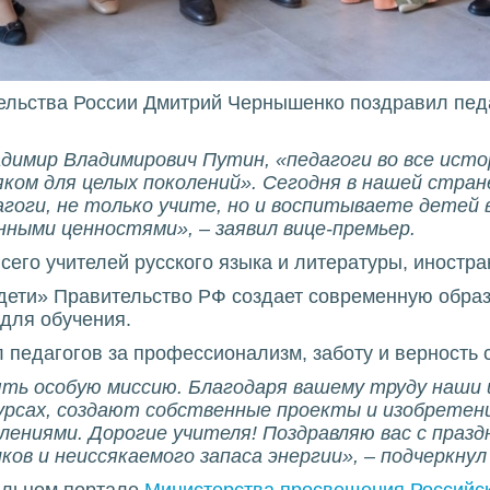
ельства России Дмитрий Чернышенко поздравил пед
имир Владимирович Путин, «педагоги во все истор
ком для целых поколений». Сегодня в нашей стран
агоги, не только учите, но и воспитываете детей
енными ценностями
»,
– заявил вице-премьер.
сего учителей русского языка и литературы, иностра
дети» Правительство РФ создает современную образ
для обучения.
педагогов за профессионализм, заботу и верность 
ять особую миссию.
Благодаря вашему труду наши
урсах, создают собственные проекты и изобретен
ениями. Дорогие учителя! Поздравляю вас с празд
ков и неиссякаемого запаса энергии»,
– подчеркнул
льном портале
Министерства просвещения Российс