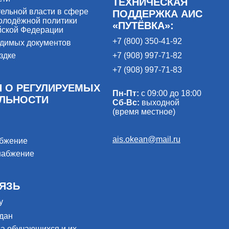
ТЕХНИЧЕСКАЯ
ельной власти в сфере
ПОДДЕРЖКА АИС
олодёжной политики
«ПУТЁВКА»:
йской Федерации
+7 (800) 350-41-92
одимых документов
здке
+7 (908) 997-71-82
+7 (908) 997-71-83
 О РЕГУЛИРУЕМЫХ
Пн-Пт:
с 09:00 до 18:00
ЕЛЬНОСТИ
Сб-Вс:
выходной
(время местное)
ais.okean@mail.ru
абжение
набжение
ЯЗЬ
у
дан
са обучающихся и их