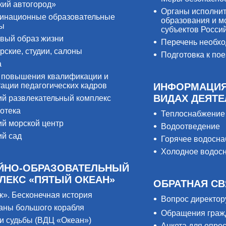
кий автогород»
Органы исполнит
инационные образовательные
образования и м
ры
субъектов Росси
вый образ жизни
Перечень необх
рские, студии, салоны
Подготовка к пое
а
 повышения квалификации и
тации педагогических кадров
ИНФОРМАЦИЯ
ВИДАХ ДЕЯТ
ий развлекательный комплекс
отека
Теплоснабжение
ий морской центр
Водоотведение
ий сад
Горячее водосн
Холодное водос
ЙНО-ОБРАЗОВАТЕЛЬНЫЙ
ЛЕКС «ПЯТЫЙ ОКЕАН»
ОБРАТНАЯ СВ
к». Бесконечная история
Вопрос директор
аны большого корабля
Обращения граж
и судьбы (ВДЦ «Океан»)
Анкета для опро