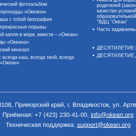
ический фотоальбом
родителей (закон
качестве услови
проходцы «Океана»
образовательной
аша с тобой биография
"ВДЦ "Океан"
прекрасные порывы
Часто задаваем
й капля в море, вместе – «Океан»
ды «Океана»
ДЕСЯТИЛЕТИЕ 
ский кинозал
ДЕСЯТИЛЕТИЕ 
: всегда наш, всегда твой, всегда
 «Океан»
0108, Приморский край, г. Владивосток, ул. Арте
Приёмная:
+7 (423) 230-41-00
,
info@okean.org
Техническая поддержка:
support@okean.org