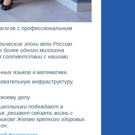
агогов с профессиональным
ические эпохи вели Россию
е более одного миллиона
 в соответствии с нашими
нных языков и математики.
овательную инфраструктуру,
своему делу.
 школьники побеждают в
ия, решают связать жизнь с
ником! Желаю крепкого здоровья,
 он.
кой Федерации
.