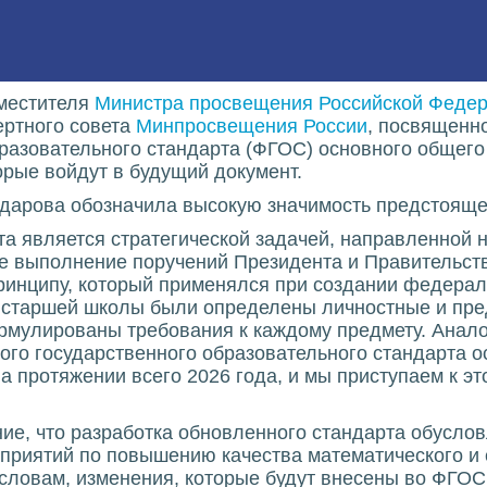
аместителя
Министра просвещения Российской Феде
ертного совета
Минпросвещения России
, посвященн
разовательного стандарта (ФГОС) основного общего 
орые войдут в будущий документ.
дарова обозначила высокую значимость предстояще
та является стратегической задачей, направленной 
ое выполнение поручений Президента и Правительст
принципу, который применялся при создании федерал
 старшей школы были определены личностные и пре
рмулированы требования к каждому предмету. Анал
го государственного образовательного стандарта о
а протяжении всего 2026 года, и мы приступаем к эт
ие, что разработка обновленного стандарта обусло
риятий по повышению качества математического и 
 словам, изменения, которые будут внесены во ФГО