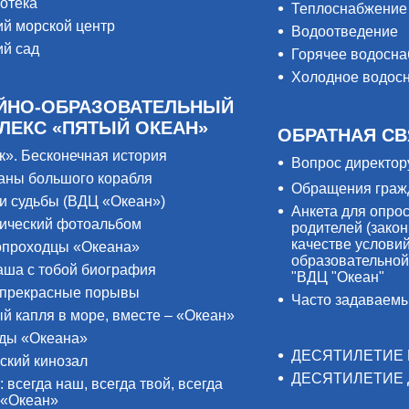
отека
Теплоснабжение
ий морской центр
Водоотведение
ий сад
Горячее водосн
Холодное водос
ЙНО-ОБРАЗОВАТЕЛЬНЫЙ
ЛЕКС «ПЯТЫЙ ОКЕАН»
ОБРАТНАЯ СВ
к». Бесконечная история
Вопрос директор
аны большого корабля
Обращения граж
и судьбы (ВДЦ «Океан»)
Анкета для опро
ический фотоальбом
родителей (закон
качестве услови
проходцы «Океана»
образовательной
аша с тобой биография
"ВДЦ "Океан"
прекрасные порывы
Часто задаваем
й капля в море, вместе – «Океан»
ды «Океана»
ДЕСЯТИЛЕТИЕ 
ский кинозал
ДЕСЯТИЛЕТИЕ 
: всегда наш, всегда твой, всегда
 «Океан»