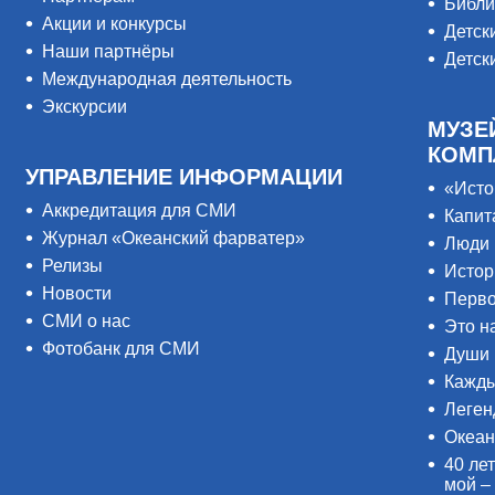
Библи
Акции и конкурсы
Детск
Наши партнёры
Детск
Международная деятельность
Экскурсии
МУЗЕ
КОМП
УПРАВЛЕНИЕ ИНФОРМАЦИИ
«Исто
Аккредитация для СМИ
Капит
Журнал «Океанский фарватер»
Люди 
Релизы
Истор
Новости
Перво
СМИ о нас
Это н
Фотобанк для СМИ
Души 
Кажды
Леген
Океан
40 лет
мой –