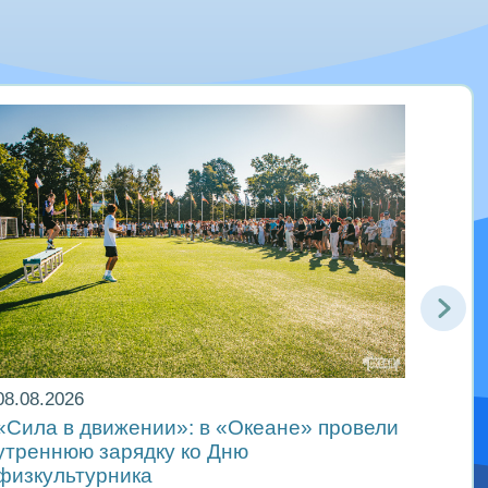
08.08.2026
08.08
«Сила в движении»: в «Океане» провели
«Оке
утреннюю зарядку ко Дню
цент
физкультурника
физк