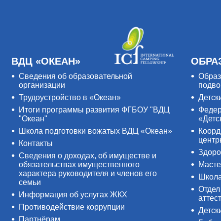
ВДЦ «ОКЕАН»
ОБРА
Сведения об образовательной
Образ
организации
подво
Трудоустройство в «Океан»
Детск
Итоги программы развития ФГБОУ "ВДЦ
Федер
"Океан"
«Детс
Школа подготовки вожатых ВДЦ «Океан»
Коорд
цент
Контакты
Здоро
Сведения о доходах, об имуществе и
обязательствах имущественного
Масте
характера руководителя и членов его
Школ
семьи
Отдел
Информация об услугах ЖКХ
аттес
Противодействие коррупции
Детск
Партнёрам