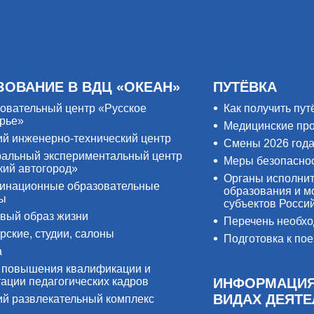
ЗОВАНИЕ В ВДЦ «ОКЕАН»
ПУТЁВКА
овательный центр «Русское
Как получить пут
рье»
Медицинские пр
ий инженерно-технический центр
Смены 2026 год
альный экспериментальный центр
Меры безопасно
кий автогород»
Органы исполнит
инационные образовательные
образования и м
ры
субъектов Росси
вый образ жизни
Перечень необх
рские, студии, салоны
Подготовка к пое
а
 повышения квалификации и
тации педагогических кадров
ИНФОРМАЦИЯ
ВИДАХ ДЕЯТ
ий развлекательный комплекс