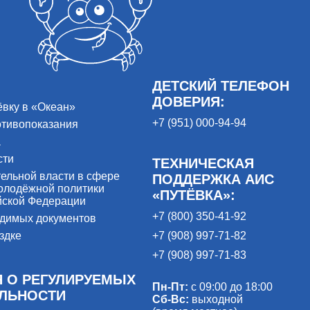
ДЕТСКИЙ ТЕЛЕФОН
ДОВЕРИЯ:
ёвку в «Океан»
+7 (951) 000-94-94
отивопоказания
а
сти
ТЕХНИЧЕСКАЯ
ельной власти в сфере
ПОДДЕРЖКА АИС
олодёжной политики
«ПУТЁВКА»:
йской Федерации
+7 (800) 350-41-92
одимых документов
здке
+7 (908) 997-71-82
+7 (908) 997-71-83
 О РЕГУЛИРУЕМЫХ
Пн-Пт:
с 09:00 до 18:00
ЕЛЬНОСТИ
Сб-Вс:
выходной