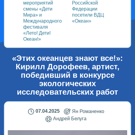
ом
мероприятий
Российской
важно
смены «Дети
Федерации
прошёл
Мира» и
посетили ВДЦ
Межд
Международного
«Океан»
детск
фестиваля
Медиа
«Лето! Дети!
ВДЦ «
Океан!»
«Этих океанцев знают все!»:
Кирилл Дорофеев, артист,
победивший в конкурсе
экологических
исследовательских работ
07.04.2025
Ян Романенко
Андрей Белуга