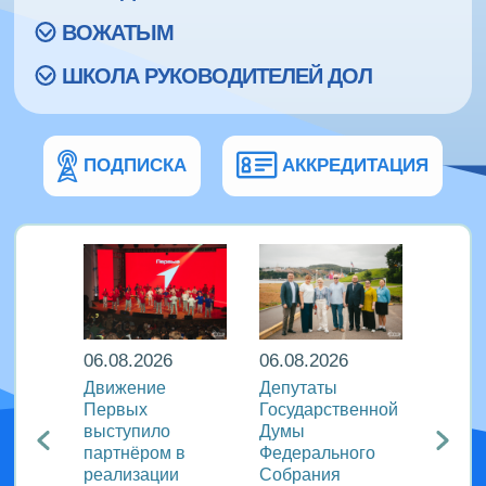
ВОЖАТЫМ
ШКОЛА РУКОВОДИТЕЛЕЙ ДОЛ
ПОДПИСКА
АККРЕДИТАЦИЯ
06.08.2026
06.08.2026
06.08
ира в
Движение
Депутаты
Послы
Первых
Государственной
этики
риняли
выступило
Думы
журна
партнёром в
Федерального
идеи 
родном
реализации
Собрания
«Разг