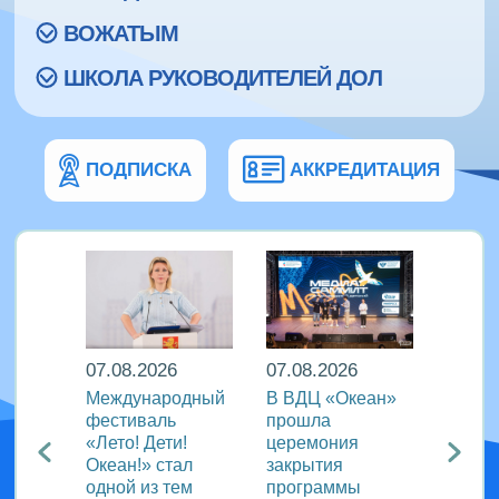
ВОЖАТЫМ
ШКОЛА РУКОВОДИТЕЛЕЙ ДОЛ
ПОДПИСКА
АККРЕДИТАЦИЯ
07.08.2026
07.08.2026
07.08
Международный
В ВДЦ «Океан»
В дру
Европы
фестиваль
прошла
«Тигр
нингу
«Лето! Дети!
церемония
подве
Океан!» стал
закрытия
VIII с
одной из тем
программы
года