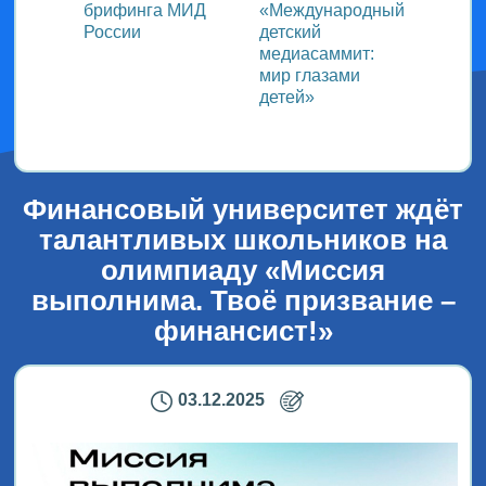
ь со
брифинга МИД
«Международный
ми в
России
детский
медиасаммит:
дного
мир глазами
детей»
!
Финансовый университет ждёт
талантливых школьников на
олимпиаду «Миссия
выполнима. Твоё призвание –
финансист!»
03.12.2025