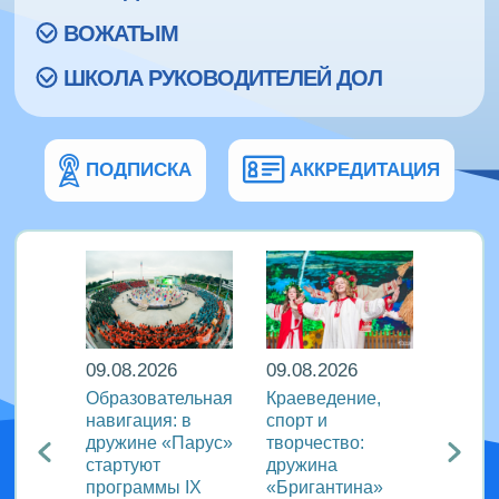
ВОЖАТЫМ
ШКОЛА РУКОВОДИТЕЛЕЙ ДОЛ
ПОДПИСКА
АККРЕДИТАЦИЯ
09.08.2026
09.08.2026
08.08
кий
Образовательная
Краеведение,
«Сила
навигация: в
спорт и
движе
агия
дружине «Парус»
творчество:
«Океа
стартуют
дружина
прове
ого
программы IX
«Бригантина»
утрен