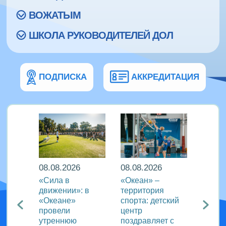
ВОЖАТЫМ
ШКОЛА РУКОВОДИТЕЛЕЙ ДОЛ
ПОДПИСКА
АККРЕДИТАЦИЯ
08.08.2026
08.08.2026
08.08
еан»
«Сила в
«Океан» –
ВДЦ «
реча с
движении»: в
территория
пригл
лем
«Океане»
спорта: детский
специ
провели
центр
сферы
ации
утреннюю
поздравляет с
отдых