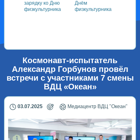
зарядку ко Дню
Днём
участ
ока
физкультурника
физкультурника
Всеро
проек
ым
«СТОл
2026»
Космонавт-испытатель
Александр Горбунов провёл
встречи с участниками 7 смены
ВДЦ «Океан»
03.07.2025
Медиацентр ВДЦ "Океан"