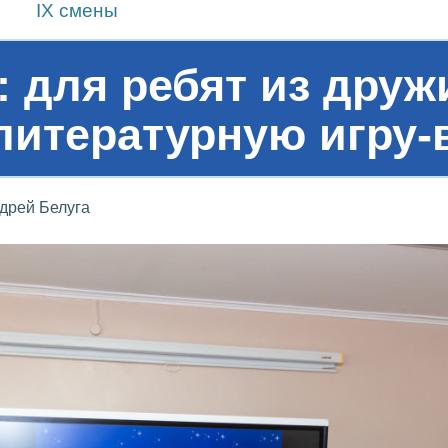
IX смены
: для ребят из друж
литературную игру-
дрей Белуга