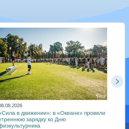
08.08.2026
08.08
«Сила в движении»: в «Океане» провели
«Оке
утреннюю зарядку ко Дню
цент
физкультурника
физк