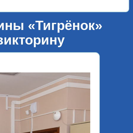
ины «Тигрёнок»
викторину