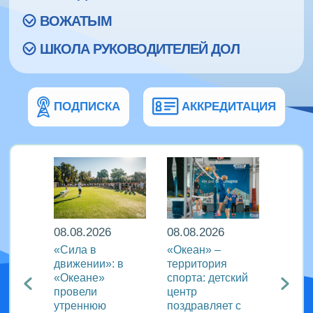
ВОЖАТЫМ
ШКОЛА РУКОВОДИТЕЛЕЙ ДОЛ
ПОДПИСКА
АККРЕДИТАЦИЯ
08.08.2026
08.08.2026
08.08
еан»
«Сила в
«Океан» –
ВДЦ «
реча с
движении»: в
территория
пригл
лем
«Океане»
спорта: детский
специ
провели
центр
сферы
ации
утреннюю
поздравляет с
отдых