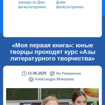
зарядку ко Дню
Днём
участ
ока
физкультурника
физкультурника
Всеро
проек
ым
«СТОл
2026»
«Моя первая книга»: юные
творцы проходят курс «Азы
литературного творчества»
11.06.2025
Ян Романенко
Александра Мокерова