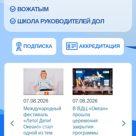
ВОЖАТЫМ
ШКОЛА РУКОВОДИТЕЛЕЙ ДОЛ
ПОДПИСКА
АККРЕДИТАЦИЯ
07.08.2026
07.08.2026
07.08
Международный
В ВДЦ «Океан»
В дру
Европы
фестиваль
прошла
«Тигр
нингу
«Лето! Дети!
церемония
подве
Океан!» стал
закрытия
VIII с
одной из тем
программы
года