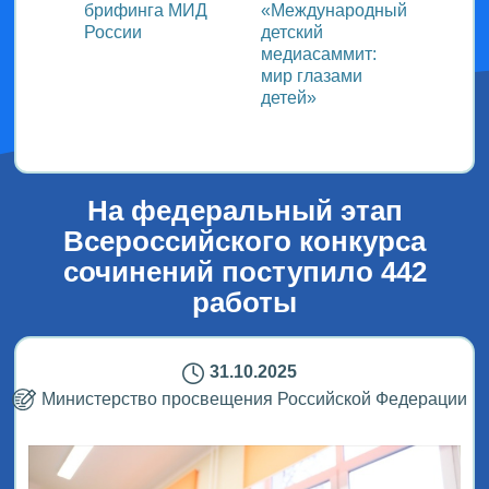
ь со
брифинга МИД
«Международный
ми в
России
детский
медиасаммит:
дного
мир глазами
детей»
!
На федеральный этап
Всероссийского конкурса
сочинений поступило 442
работы
31.10.2025
Министерство просвещения Российской Федерации