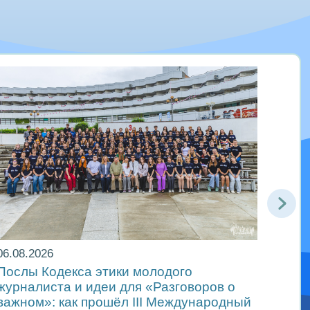
06.08.2026
06.08
Послы Кодекса этики молодого
В др
журналиста и идеи для «Разговоров о
самы
важном»: как прошёл ІІІ Международный
«Мир