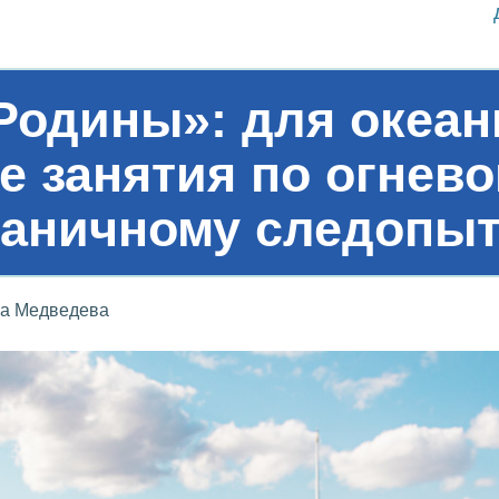
Родины»: для океа
 занятия по огнево
раничному следопыт
а Медведева