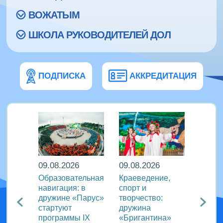
ВОЖАТЫМ
ШКОЛА РУКОВОДИТЕЛЕЙ ДОЛ
ПОДПИСКА
АККРЕДИТАЦИЯ
09.08.2026
09.08.2026
08.08
кий
Образовательная
Краеведение,
«Сила
навигация: в
спорт и
движе
агия
дружине «Парус»
творчество:
«Океа
стартуют
дружина
прове
ого
программы IX
«Бригантина»
утрен