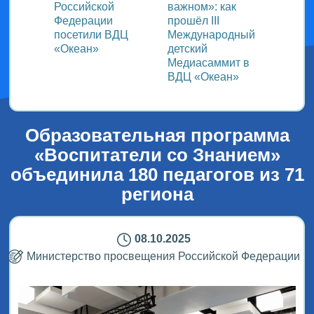
Российской
важном»: как
участ
!
Федерации
прошёл ІІІ
прогр
цуй!»
посетили ВДЦ
Международный
спорт
«Океан»
детский
творч
Медиасаммит в
ВДЦ «Океан»
Образовательная программа
«Воспитатели со Знанием»
объединила 180 педагогов из 71
региона
08.10.2025
Министерство просвещения Российской Федерации