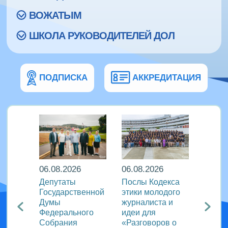
ВОЖАТЫМ
ШКОЛА РУКОВОДИТЕЛЕЙ ДОЛ
ПОДПИСКА
АККРЕДИТАЦИЯ
06.08.2026
06.08.2026
06.08
Депутаты
Послы Кодекса
В дру
а: в
Государственной
этики молодого
флоти
н»
Думы
журналиста и
«Пару
Федерального
идеи для
отмет
ый
Собрания
«Разговоров о
актив