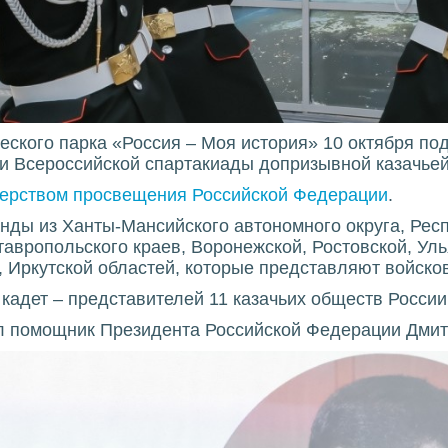
ского парка «Россия – Моя история» 10 октября по
 и Всероссийской спартакиады допризывной казачье
ерством просвещения Российской Федерации
.
нды из Ханты-Мансийского автономного округа, Респ
тавропольского краев, Воронежской, Ростовской, Уль
, Иркутской областей, которые представляют войско
кадет – представителей 11 казачьих обществ России в
л помощник Президента Российской Федерации Дмит