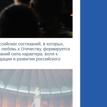
сийских состязаний, в которых,
 любовь к Отечеству, формируется
аний сила характера, воля к
ации и развития российского