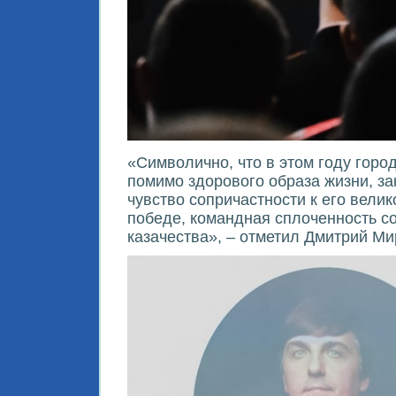
«Символично, что в этом году горо
помимо здорового образа жизни, з
чувство сопричастности к его вели
победе, командная сплоченность с
казачества», – отметил Дмитрий Ми