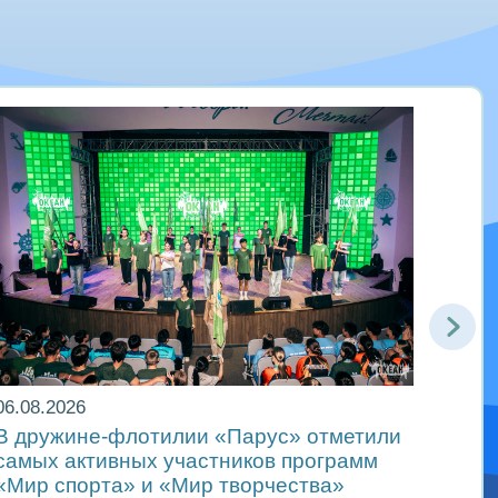
06.08.2026
05.08
В дружине-флотилии «Парус» отметили
Океа
самых активных участников программ
смен
«Мир спорта» и «Мир творчества»