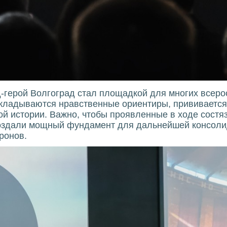
д-герой Волгоград стал площадкой для многих всерос
акладываются нравственные ориентиры, прививается
кой истории. Важно, чтобы проявленные в ходе состяз
оздали мощный фундамент для дальнейшей консолид
ронов.