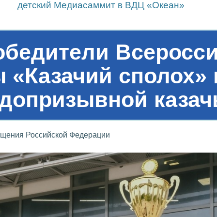
детский Медиасаммит в ВДЦ «Океан»
бедители Всеросси
 «Казачий сполох»
 допризывной казач
ещения Российской Федерации