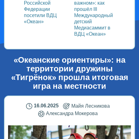
Российской
важном»: как
участ
!
Федерации
прошёл ІІІ
прогр
цуй!»
посетили ВДЦ
Международный
спорт
«Океан»
детский
творч
Медиасаммит в
ВДЦ «Океан»
«Океанские ориентиры»: на
территории дружины
«Тигрёнок» прошла итоговая
игра на местности
16.06.2025
Майя Лесникова
Александра Мокерова