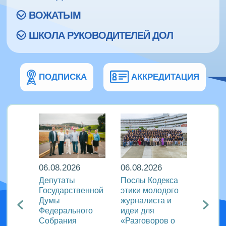
ВОЖАТЫМ
ШКОЛА РУКОВОДИТЕЛЕЙ ДОЛ
ПОДПИСКА
АККРЕДИТАЦИЯ
06.08.2026
06.08.2026
06.08
Депутаты
Послы Кодекса
В дру
а: в
Государственной
этики молодого
флоти
н»
Думы
журналиста и
«Пару
Федерального
идеи для
отмет
ый
Собрания
«Разговоров о
актив