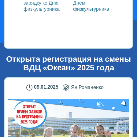
зарядку ко Дню
Днём
участ
ока
физкультурника
физкультурника
Всеро
проек
ым
«СТОл
2026»
Открыта регистрация на смены
ВДЦ «Океан» 2025 года
09.01.2025
Ян Романенко