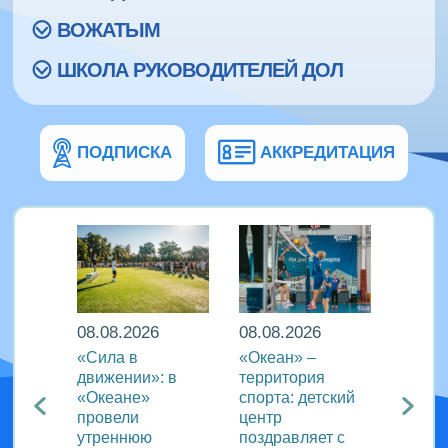
ВОЖАТЫМ
ШКОЛА РУКОВОДИТЕЛЕЙ ДОЛ
ПОДПИСКА
АККРЕДИТАЦИЯ
08.08.2026
08.08.2026
08.08
еан»
«Сила в
«Океан» –
ВДЦ «
реча с
движении»: в
территория
пригл
лем
«Океане»
спорта: детский
специ
провели
центр
сферы
ации
утреннюю
поздравляет с
отдых