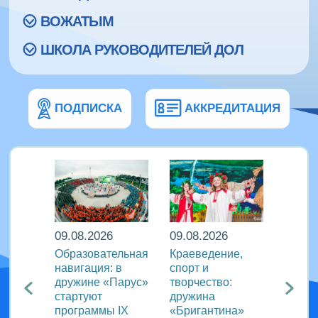
ВОЖАТЫМ
ШКОЛА РУКОВОДИТЕЛЕЙ ДОЛ
ПОДПИСКА
АККРЕДИТАЦИЯ
09.08.2026
09.08.2026
08.08
кий
Образовательная
Краеведение,
«Сила
навигация: в
спорт и
движе
агия
дружине «Парус»
творчество:
«Океа
стартуют
дружина
прове
ого
программы IX
«Бригантина»
утрен