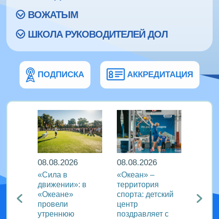
ВОЖАТЫМ
ШКОЛА РУКОВОДИТЕЛЕЙ ДОЛ
ПОДПИСКА
АККРЕДИТАЦИЯ
08.08.2026
08.08.2026
08.08
еан»
«Сила в
«Океан» –
ВДЦ «
реча с
движении»: в
территория
пригл
лем
«Океане»
спорта: детский
специ
провели
центр
сферы
ации
утреннюю
поздравляет с
отдых