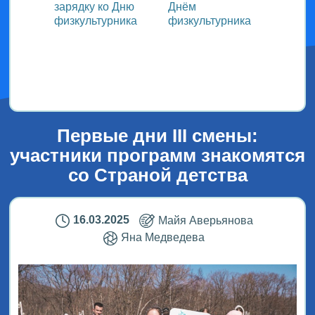
зарядку ко Дню
Днём
участ
ока
физкультурника
физкультурника
Всеро
проек
ым
«СТОл
2026»
Первые дни III смены:
участники программ знакомятся
со Страной детства
16.03.2025
Майя Аверьянова
Яна Медведева