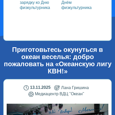
зарядку ко Дню
Днём
участ
ока
физкультурника
физкультурника
Всеро
проек
ым
«СТОл
2026»
Приготовьтесь окунуться в
океан веселья: добро
пожаловать на «Океанскую лигу
КВН!»
13.11.2025
Лана Гришина
Медиацентр ВДЦ "Океан"