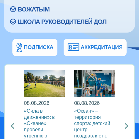
ВОЖАТЫМ
ШКОЛА РУКОВОДИТЕЛЕЙ ДОЛ
ПОДПИСКА
АККРЕДИТАЦИЯ
08.08.2026
08.08.2026
08.08
еан»
«Сила в
«Океан» –
ВДЦ «
реча с
движении»: в
территория
пригл
лем
«Океане»
спорта: детский
специ
провели
центр
сферы
ации
утреннюю
поздравляет с
отдых