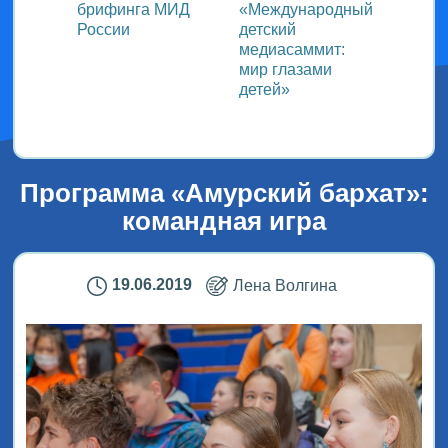
ь со
брифинга МИД
«Международный
ми в
России
детский
медиасаммит:
дного
мир глазами
детей»
!
Программа «Амурский бархат»:
командная игра
19.06.2019
Лена Волгина