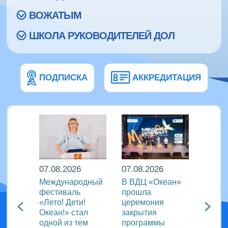
ВОЖАТЫМ
ШКОЛА РУКОВОДИТЕЛЕЙ ДОЛ
ПОДПИСКА
АККРЕДИТАЦИЯ
07.08.2026
07.08.2026
07.08
Международный
В ВДЦ «Океан»
В дру
Европы
фестиваль
прошла
«Тигр
нингу
«Лето! Дети!
церемония
подве
Океан!» стал
закрытия
VIII с
одной из тем
программы
года