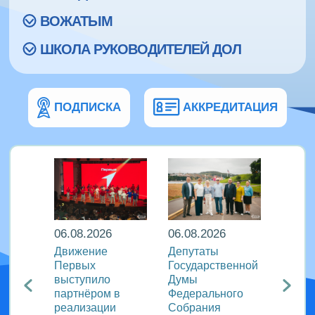
ВОЖАТЫМ
ШКОЛА РУКОВОДИТЕЛЕЙ ДОЛ
ПОДПИСКА
АККРЕДИТАЦИЯ
06.08.2026
06.08.2026
06.08
ира в
Движение
Депутаты
Послы
Первых
Государственной
этики
риняли
выступило
Думы
журна
партнёром в
Федерального
идеи 
родном
реализации
Собрания
«Разг