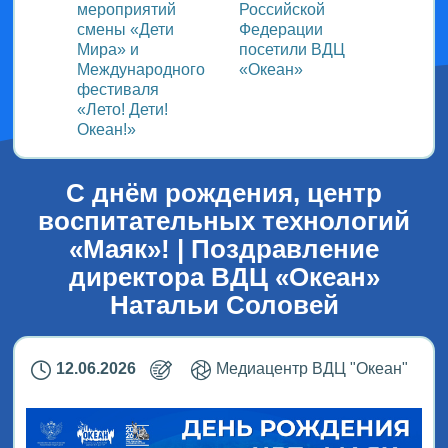
ом
мероприятий
Российской
важно
смены «Дети
Федерации
прошёл
Мира» и
посетили ВДЦ
Межд
Международного
«Океан»
детск
фестиваля
Медиа
«Лето! Дети!
ВДЦ «
Океан!»
С днём рождения, центр
воспитательных технологий
«Маяк»! | Поздравление
директора ВДЦ «Океан»
Натальи Соловей
12.06.2026
Медиацентр ВДЦ "Океан"