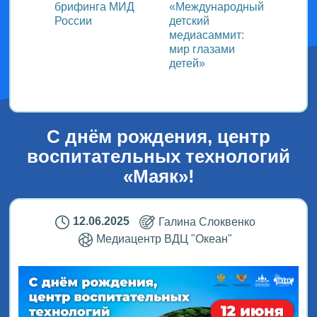
ь со
брифинга МИД
«Международный
ми в
России
детский
медиасаммит:
дного
мир глазами
детей»
!
С днём рождения, центр
воспитательных технологий
«Маяк»!
12.06.2025
Галина Слоквенко
Медиацентр ВДЦ "Океан"