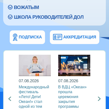
ВОЖАТЫМ
ШКОЛА РУКОВОДИТЕЛЕЙ ДОЛ
ПОДПИСКА
АККРЕДИТАЦИЯ
07.08.2026
07.08.2026
07.08
Международный
В ВДЦ «Океан»
В дру
Европы
фестиваль
прошла
«Тигр
нингу
«Лето! Дети!
церемония
подве
Океан!» стал
закрытия
VIII с
одной из тем
программы
года