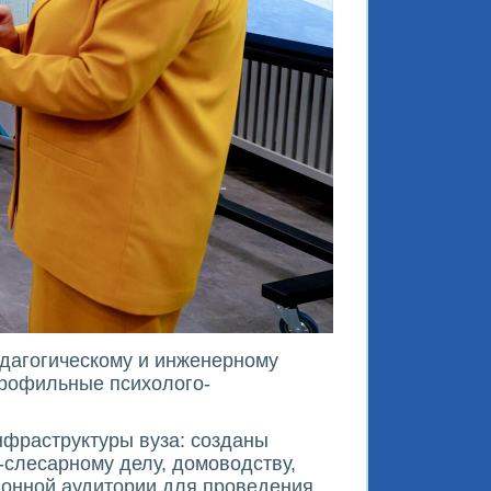
дагогическому и инженерному
Профильные психолого-
нфраструктуры вуза: созданы
-слесарному делу, домоводству,
ционной аудитории для проведения