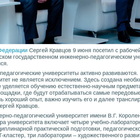
Федерации
Сергей Кравцов 9 июня посетил с рабочей
ском государственном инженерно-педагогическом уни
ся.
педагогические университеты активно развиваются.
итет не является исключением. Здесь создана необ
 уделяется обучению естественно-научным предмета
лощадки, где будут отрабатываться самые передовые
ь хороший опыт, важно изучить его и далее транслир
ергей Кравцов.
рно-педагогический университет имени В.Г. Короле
ра университета включает четыре учебно-лаборатор
иплинарной практической подготовки, педагогическо
-кластер, три лаборатории – художественного развит