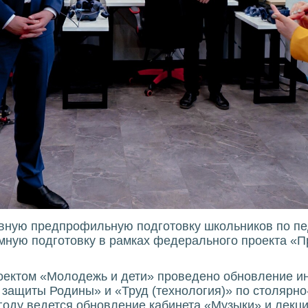
вную предпрофильную подготовку школьников по пе
емную подготовку в рамках федерального проекта «
проектом «Молодежь и дети» проведено обновление и
защиты Родины» и «Труд (технология)» по столярно
 году ведется обновление кабинета «Музыки» и лек