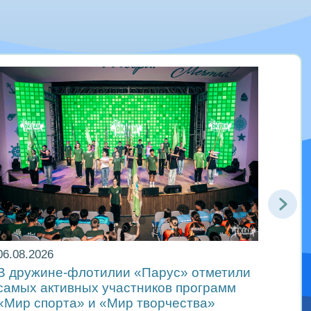
06.08.2026
05.08
В дружине-флотилии «Парус» отметили
Океа
самых активных участников программ
смен
«Мир спорта» и «Мир творчества»