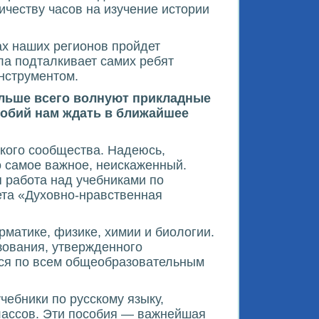
честву часов на изучение истории
ах наших регионов пройдет
ла подталкивает самих ребят
нструментом.
ольше всего волнуют прикладные
собий нам ждать в ближайшее
ского сообщества. Надеюсь,
о самое важное, неискаженный.
 работа над учебниками по
ета «Духовно-нравственная
рматике, физике, химии и биологии.
зования, утвержденного
тся по всем общеобразовательным
чебники по русскому языку,
 классов. Эти пособия — важнейшая