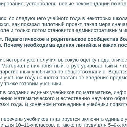
ирование, установлены новые рекомендации по коли
ях: со следующего учебного года в некоторых школ
ся. Как показал пилотный проект, такая мера снача
коле и только потом становится административным и
. Педагогическое и родительское сообщества б
и. Почему необходима единая линейка и каких по
бник истории уже получил высокую оценку педагогиче
 Материал в них понятный, структурированный и, чт
дарственных учебников по обществознанию. Ведется
ом учебном году начнется поэтапное введение предм
у также готовим учебники.
т в создании единых учебников по математике, инфо
шению математического и естественно-научного обра
2024 года. В конечном итоге единые учебники появя
перечень учебников планируется включить единые у
ии для 10–11-х классов, а также по труду для 5–9-х