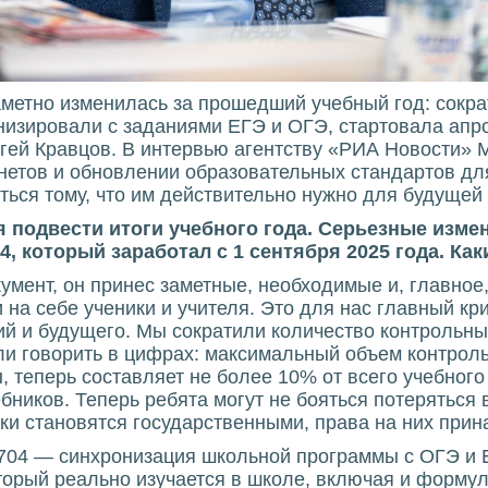
аметно изменилась за прошедший учебный год: сокра
низировали с заданиями ЕГЭ и ОГЭ, стартовала апро
гей Кравцов. В интервью агентству «РИА Новости» 
етов и обновлении образовательных стандартов для
иться тому, что им действительно нужно для будущей
я подвести итоги учебного года. Серьезные изм
 который заработал с 1 сентября 2025 года. Как
умент, он принес заметные, необходимые и, главно
 на себе ученики и учителя. Это для нас главный кр
аний и будущего. Мы сократили количество контрольн
ли говорить в цифрах: максимальный объем контрол
, теперь составляет не более 10% от всего учебно
бников. Теперь ребята могут не бояться потеряться
и становятся государственными, права на них прин
704 — синхронизация школьной программы с ОГЭ и Е
оторый реально изучается в школе, включая и форму