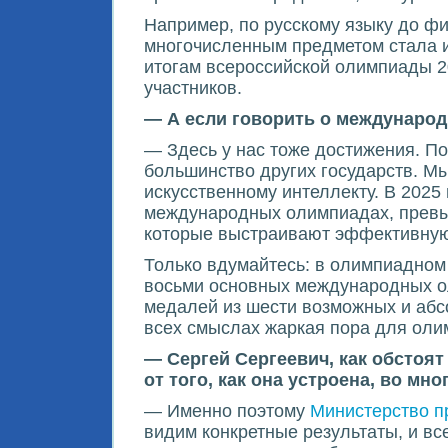
Например, по русскому языку до фи
многочисленным предметом стала и
итогам всероссийской олимпиады 2
участников.
— А если говорить о международ
— Здесь у нас тоже достижения. П
большинство других государств. Мы
искусственному интеллекту. В 2025
международных олимпиадах, превыс
которые выстраивают эффективную
Только вдумайтесь: в олимпиадном
восьми основных международных ол
медалей из шести возможных и абсо
всех смыслах жаркая пора для оли
— Сергей Сергеевич, как обстоя
от того, как она устроена, во мн
— Именно поэтому
Министерство 
видим конкретные результаты, и вс