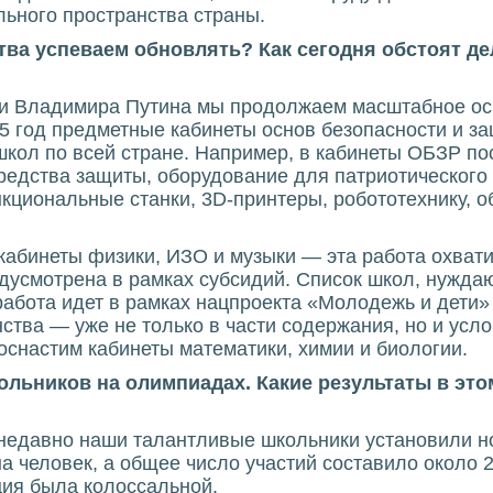
ьного пространства страны.
ва успеваем обновлять? Как сегодня обстоят д
и Владимира Путина мы продолжаем масштабное ос
5 год предметные кабинеты основ безопасности и з
школ по всей стране. Например, в кабинеты ОБЗР по
редства защиты, оборудование для патриотического
нкциональные станки, 3D-принтеры, робототехнику, 
абинеты физики, ИЗО и музыки — эта работа охвати
едусмотрена в рамках субсидий. Список школ, нужда
работа идет в рамках нацпроекта «Молодежь и дети
ства — уже не только в части содержания, но и ус
оснастим кабинеты математики, химии и биологии.
льников на олимпиадах. Какие результаты в это
недавно наши талантливые школьники установили н
на человек, а общее число участий составило около
ция была колоссальной.