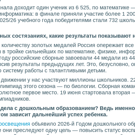
нала доходит один ученик из 6 525, по математике 
нформатика: в финале приняли участие более 1 200
025/26 учебного года победителями стали 732 школь
ных состязаниях, какие результаты показывают 
о количеству золотых медалей Россия опережает все
 в тройке сильнейших по математике, физике, инфор
 году российские сборные завоевали 44 медали из 
ив результаты предыдущих лет. Это, безусловно, о
 систему работы с талантливыми детьми.
 движении у нас участвуют миллионы школьников. 2
импиад этого сезона — по биологии. Сборная кома
лютное первое место. 19 июня стартовала вторая —
мпиадников.
т дела с дошкольным образованием? Ведь именно
огом зависит дальнейший успех ребенка.
просвещения
объявило 2026-й Годом дошкольного об
е они преследуют одну цель — повысить статус восп