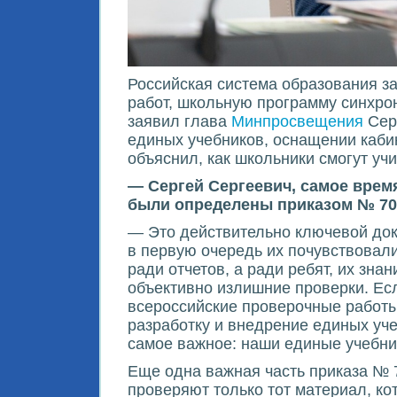
Российская система образования з
работ, школьную программу синхро
заявил глава
Минпросвещения
Сер
единых учебников, оснащении кабин
объяснил, как школьники смогут уч
— Сергей Сергеевич, самое врем
были определены приказом № 704,
— Это действительно ключевой док
в первую очередь их почувствовали
ради отчетов, а ради ребят, их зн
объективно излишние проверки. Ес
всероссийские проверочные работы
разработку и внедрение единых уче
самое важное: наши единые учебник
Еще одна важная часть приказа № 
проверяют только тот материал, к