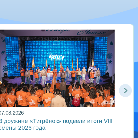
07.08.2026
06.08
В дружине «Тигрёнок» подвели итоги VIII
Движ
смены 2026 года
в ре
Мира